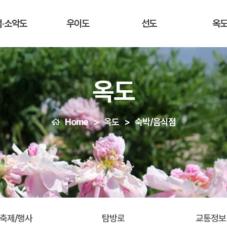
점·소악도
우이도
선도
옥
옥도
Home
옥도
숙박/음식점
축제/행사
탐방로
교통정보