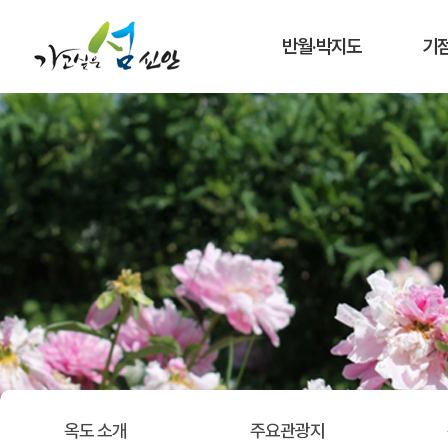
반월·박지도
기
옥도 소개
주요관광지