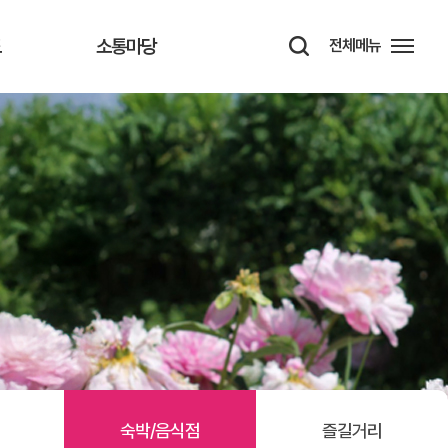
도
소통마당
전체메뉴
숙박/음식점
즐길거리