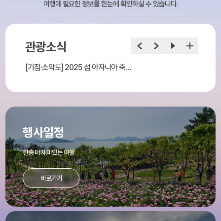
여행에 필요한 정보를 한눈에 확인하실 수 있습니다.
관광소식
[기점·소악도] 2025 섬 아자니아 축제 단체여행상품 구매 및 인센티브 안내
2025 
행사일정
한층 더 재미있는 여행
바로가기