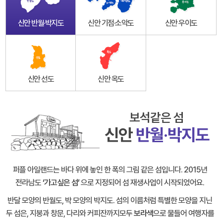
신안 반월·박지도
신안 기점·소악도
신안 우이도
신안 선도
신안 옥도
보석같은 섬
신안
반월·박지도
퍼플 아일랜드는 바다 위에 놓인 한 폭의 그림 같은 섬입니다.
2015년
전라남도
‘가고싶은 섬’
으로 지정되어 섬 재생사업이 시작되었어요.
반달 모양의 반월도, 박 모양의 박지도.
섬의 이름처럼 특별한 모양을 지닌
두 섬은,
지붕과 창문, 다리와 커피잔까지모두
보라색
으로 물들어
여행자를