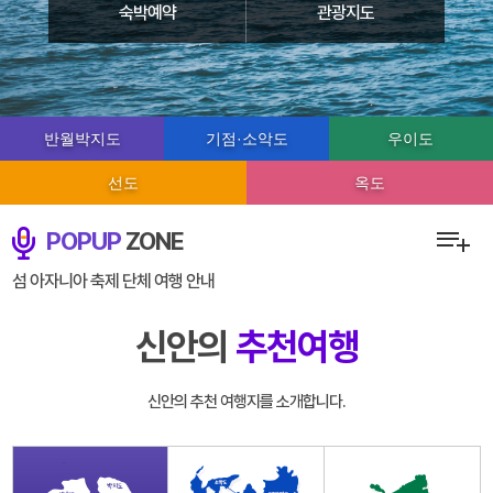
숙박예약
관광지도
반월박지도
기점·소악도
우이도
선도
옥도
POPUP
ZONE
섬 아자니아 축제 단체 여행 안내
섬
신안의
추천여행
신안의 추천 여행지를 소개합니다.